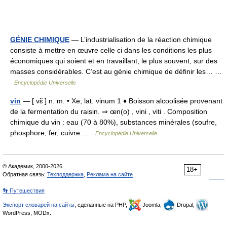
GÉNIE CHIMIQUE
— L’industrialisation de la réaction chimique
consiste à mettre en œuvre celle ci dans les conditions les plus
économiques qui soient et en travaillant, le plus souvent, sur des
masses considérables. C’est au génie chimique de définir les… …
Encyclopédie Universelle
vin
— [ vɛ̃ ] n. m. • Xe; lat. vinum 1 ♦ Boisson alcoolisée provenant
de la fermentation du raisin. ⇒ œn(o) , vini , viti . Composition
chimique du vin : eau (70 à 80%), substances minérales (soufre,
phosphore, fer, cuivre …
Encyclopédie Universelle
© Академик, 2000-2026
18+
Обратная связь:
Техподдержка
,
Реклама на сайте
👣 Путешествия
Экспорт словарей на сайты
, сделанные на PHP,
Joomla,
Drupal,
WordPress, MODx.